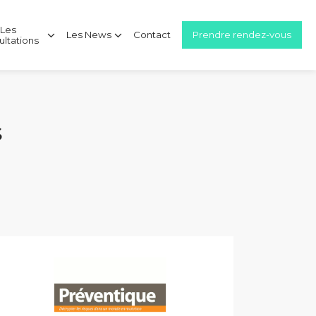
Les
Les News
Contact
Prendre rendez-vous
ultations
S